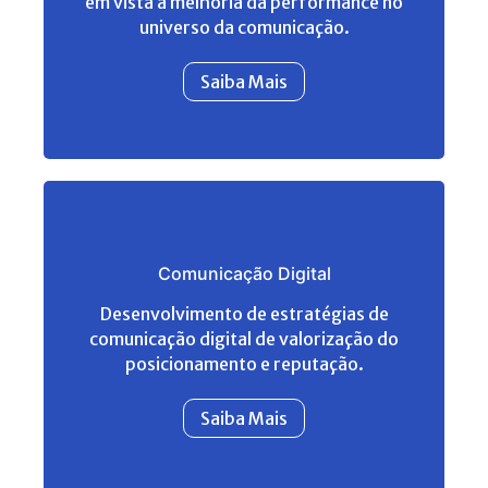
em vista a melhoria da performance no
universo da comunicação.
Saiba Mais
Comunicação Digital
Desenvolvimento de estratégias de
Desenvolvimento de estratégias de
comunicação digital de valorização do
comunicação digital de valorização do
posicionamento e reputação.
posicionamento e reputação.
Saiba Mais
Saiba Mais